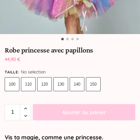
Robe princesse avec papillons
44,90
€
No selection
TAILLE
:
100
110
120
130
140
150
Ajouter au panier
Vis ta magie, comme une princesse.