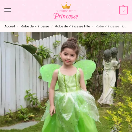
0
Accueil
Robe de Princesse
Robe de Princesse Fille
Robe Princesse Tiana
/
/
/