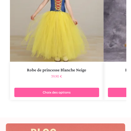
Robe de princesse Blanche Neige
Rob
39,90
€
Choix des options