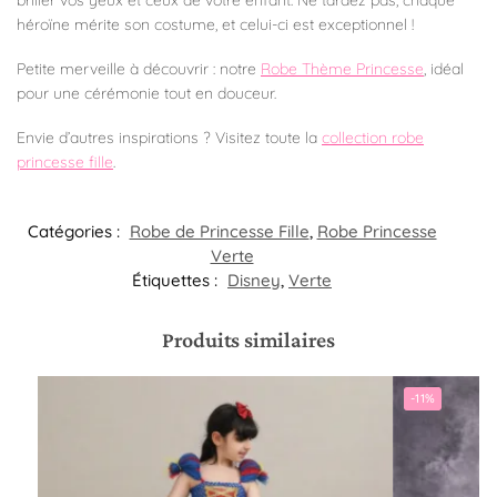
briller vos yeux et ceux de votre enfant. Ne tardez pas, chaque
héroïne mérite son costume, et celui-ci est exceptionnel !
Petite merveille à découvrir : notre
Robe Thème Princesse
, idéal
pour une cérémonie tout en douceur.
Envie d’autres inspirations ? Visitez toute la
collection robe
princesse fille
.
Catégories :
Robe de Princesse Fille
,
Robe Princesse
Verte
Étiquettes :
Disney
,
Verte
Produits similaires
-11%