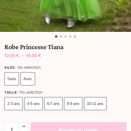
Robe Princesse Tiana
52,00
€
–
65,00
€
No selection
AILES
:
Sans
Avec
No selection
TAILLE
:
2-3 ans
4-5 ans
6-7 ans
8-9 ans
10-11 ans
Ajouter au panier