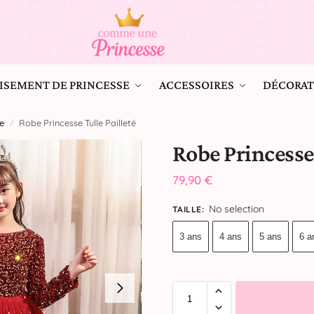
ISEMENT DE PRINCESSE
ACCESSOIRES
DÉCORAT
e
Robe Princesse Tulle Pailleté
/
Robe Princesse 
79,90
€
No selection
TAILLE
:
3 ans
4 ans
5 ans
6 a