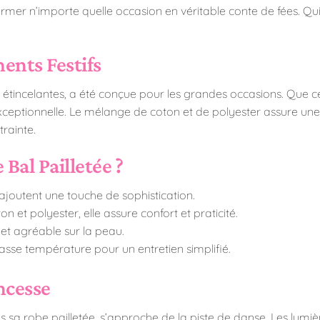
sformer n’importe quelle occasion en véritable conte de fées. Qui
ents Festifs
étincelantes, a été conçue pour les grandes occasions. Que ce 
e exceptionnelle. Le mélange de coton et de polyester assure un
rainte.
 Bal Pailletée ?
ajoutent une touche de sophistication.
et polyester, elle assure confort et praticité.
 et agréable sur la peau.
se température pour un entretien simplifié.
ncesse
s sa robe pailletée, s’approche de la piste de danse. Les lumières