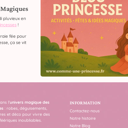
s Magiques
i pluvieux en
rincesses
!
raie fée pour
sse, ça se vit
ans l’
univers magique des
INFORMATION
es
: robes, déguisements,
Contactez-nous
res et déco pour vivre des
Notre histoire
féériques inoubliables.
Notre Blog