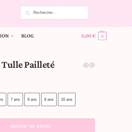
ION
BLOG
0,00
€
0
Tulle Pailleté
ns
7 ans
8 ans
9 ans
10 ans
Ajouter au panier