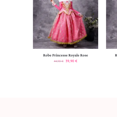
Robe Princesse Royale Rose
R
39,90
€
44,90
€