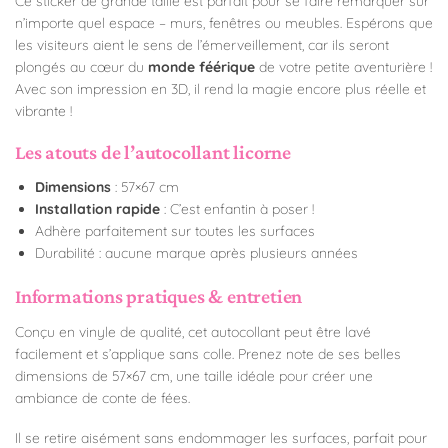
Ce sticker de grande taille est parfait pour se faire remarquer sur
n’importe quel espace – murs, fenêtres ou meubles. Espérons que
les visiteurs aient le sens de l’émerveillement, car ils seront
plongés au cœur du
monde féérique
de votre petite aventurière !
Avec son impression en 3D, il rend la magie encore plus réelle et
vibrante !
Les atouts de l’autocollant licorne
Dimensions
:
57×67 cm
Installation rapide
:
C’est enfantin à poser !
Adhère parfaitement sur toutes les surfaces
Durabilité : aucune marque après plusieurs années
Informations pratiques & entretien
Conçu en vinyle de qualité, cet autocollant peut être lavé
facilement et s’applique sans colle. Prenez note de ses belles
dimensions de 57×67 cm, une taille idéale pour créer une
ambiance de conte de fées.
Il se retire aisément sans endommager les surfaces, parfait pour