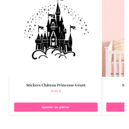
Stickers Château Princesse Géant
Stic
24,90
€
Ajouter au panier