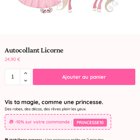
Autocollant Licorne
24,90
€
Ajouter au panier
Vis ta magie, comme une princesse.
Des robes, des décos, des rêves plein les yeux.
🎁 -10% sur votre commande :
PRINCESSE10
💖
Habillage express :
Une princesse prête en 2 minutes