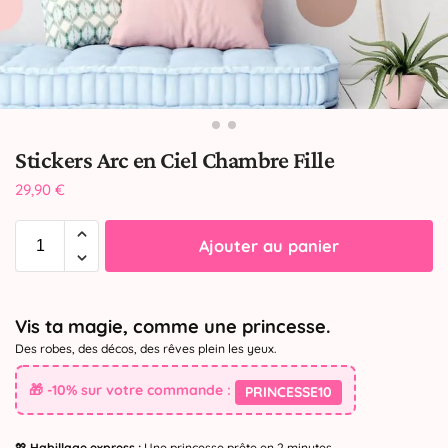
Stickers Arc en Ciel Chambre Fille
29,90
€
Ajouter au panier
Vis ta magie, comme une princesse.
Des robes, des décos, des rêves plein les yeux.
🎁 -10% sur votre commande :
PRINCESSE10
💖
Habillage express :
Une princesse prête en 2 minutes