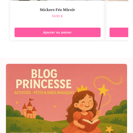
Stickers Fée Miroir
St
34,90
€
Ajouter au panier