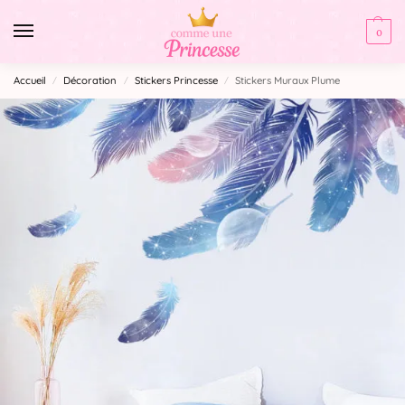
0
Accueil
Décoration
Stickers Princesse
Stickers Muraux Plume
/
/
/