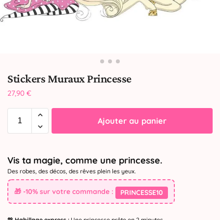
Stickers Muraux Princesse
27,90
€
Ajouter au panier
Vis ta magie, comme une princesse.
Des robes, des décos, des rêves plein les yeux.
🎁 -10% sur votre commande :
PRINCESSE10
💖
Habillage express :
Une princesse prête en 2 minutes