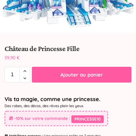
Château de Princesse Fille
59,90
€
Ajouter au panier
Vis ta magie, comme une princesse.
Des robes, des décos, des rêves plein les yeux.
🎁 -10% sur votre commande :
PRINCESSE10
💖
Habillage express :
Une princesse prête en 2 minutes