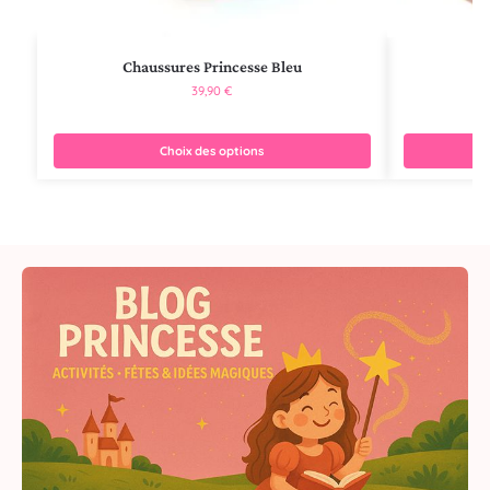
Chaussures Princesse Bleu
C
39,90
€
Choix des options