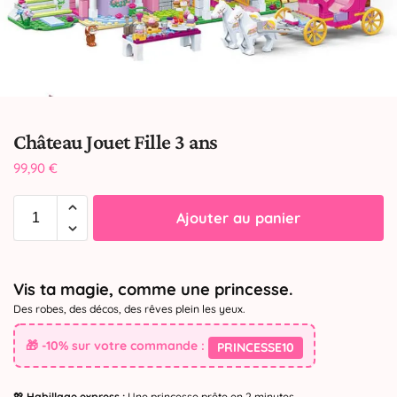
Château Jouet Fille 3 ans
99,90
€
Ajouter au panier
Vis ta magie, comme une princesse.
Des robes, des décos, des rêves plein les yeux.
🎁 -10% sur votre commande :
PRINCESSE10
💖
Habillage express :
Une princesse prête en 2 minutes