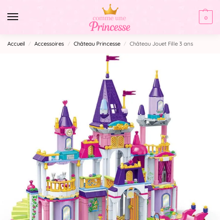
0
Accueil
Accessoires
Château Princesse
Château Jouet Fille 3 ans
/
/
/