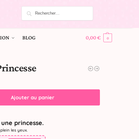
ION
BLOG
0,00
€
0
Princesse
Ajouter au panier
une princesse.
plein les yeux.