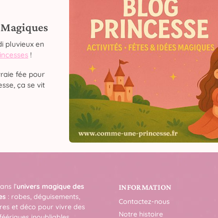
s Magiques
i pluvieux en
rincesses
!
raie fée pour
sse, ça se vit
ans l’
univers magique des
INFORMATION
es
: robes, déguisements,
Contactez-nous
res et déco pour vivre des
Notre histoire
féériques inoubliables.