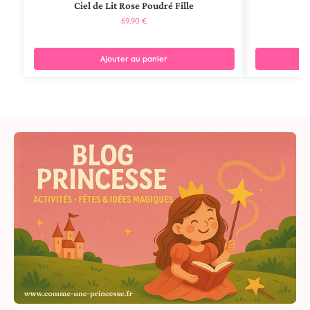
Ciel de Lit Rose Poudré Fille
Ci
69,90
€
Ajouter au panier