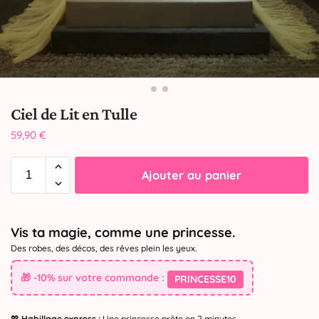
Ciel de Lit en Tulle
59,90
€
Ajouter au panier
Vis ta magie, comme une princesse.
Des robes, des décos, des rêves plein les yeux.
🎁 -10% sur votre commande :
PRINCESSE10
💖
Habillage express :
Une princesse prête en 2 minutes