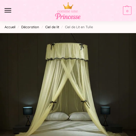
0
Accueil
Décoration
Ciel de lit
Ciel de Lit en Tulle
/
/
/