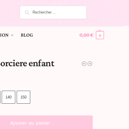
ION
BLOG
0,00
€
0
orciere enfant
140
150
Ajouter au panier