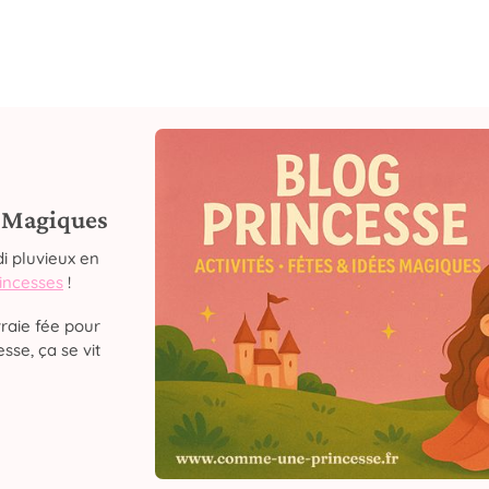
s Magiques
i pluvieux en
rincesses
!
raie fée pour
sse, ça se vit