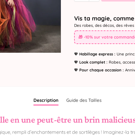
Vis ta magie, comme 
Des robes, des décos, des rêves 
🎁 -10% sur votre commande
💖
Habillage express :
Une princ
💖
Look complet :
Robes, accesso
💖
Pour chaque occasion :
Annive
Description
Guide des Tailles
lle en une peut-être un brin malicieus
que, rempli d’enchantements et de sortilèges ! Imaginez-la tr