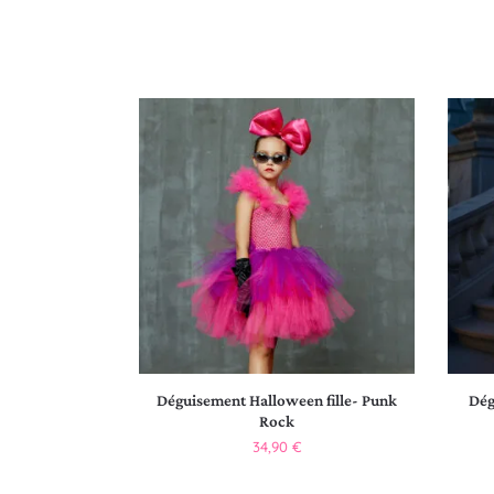
Déguisement Halloween fille- Punk
Dég
Rock
34,90
€