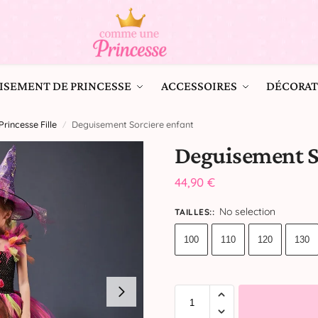
ISEMENT DE PRINCESSE
ACCESSOIRES
DÉCORAT
rincesse Fille
Deguisement Sorciere enfant
/
Deguisement S
44,90
€
No selection
TAILLES:
:
100
110
120
130