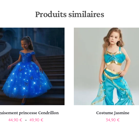
Produits similaires
uisement princesse Cendrillon
Costume Jasmine
44,90
€
–
49,90
€
34,90
€