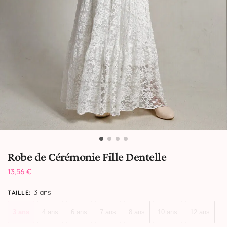
Robe de Cérémonie Fille Dentelle
13,56
€
3 ans
TAILLE
:
3 ans
4 ans
6 ans
7 ans
8 ans
10 ans
12 ans