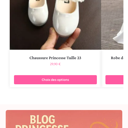
Chaussure Princesse Taille 23
Robe de M
29,90
€
Choix des options