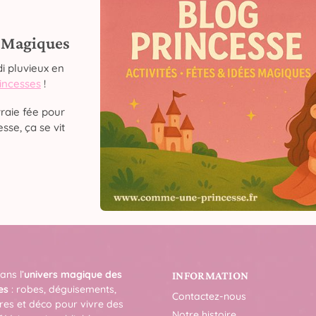
s Magiques
i pluvieux en
rincesses
!
raie fée pour
sse, ça se vit
ans l’
univers magique des
INFORMATION
es
: robes, déguisements,
Contactez-nous
res et déco pour vivre des
Notre histoire