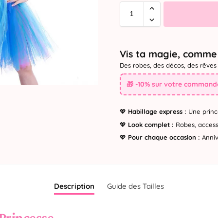
Vis ta magie, comme 
Des robes, des décos, des rêves 
🎁 -10% sur votre commande
💖
Habillage express :
Une princ
💖
Look complet :
Robes, accesso
💖
Pour chaque occasion :
Annive
Description
Guide des Tailles
Princesse