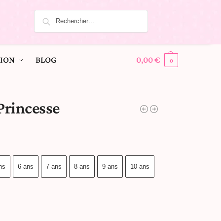
ION
BLOG
0,00
€
0
Princesse
ns
6 ans
7 ans
8 ans
9 ans
10 ans