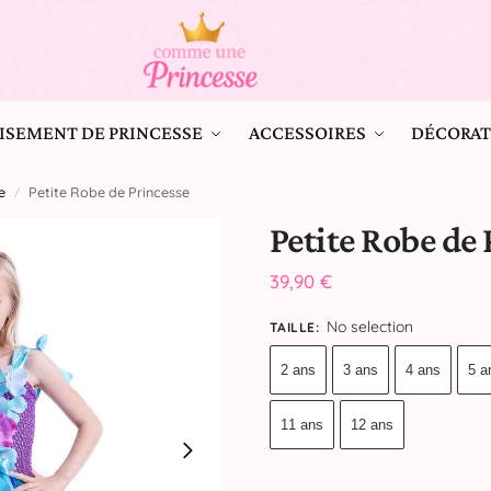
ISEMENT DE PRINCESSE
ACCESSOIRES
DÉCORAT
e
Petite Robe de Princesse
/
Petite Robe de 
39,90
€
No selection
TAILLE
:
2 ans
3 ans
4 ans
5 a
11 ans
12 ans