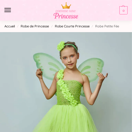
0
Accueil
Robe de Princesse
Robe Courte Princesse
Robe Petite Fée
/
/
/