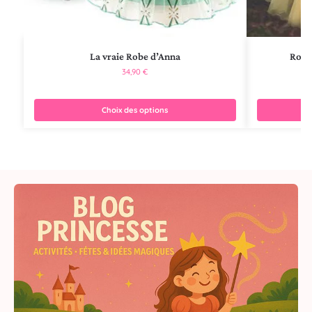
La vraie Robe d’Anna
Robe 
34,90
€
Choix des options