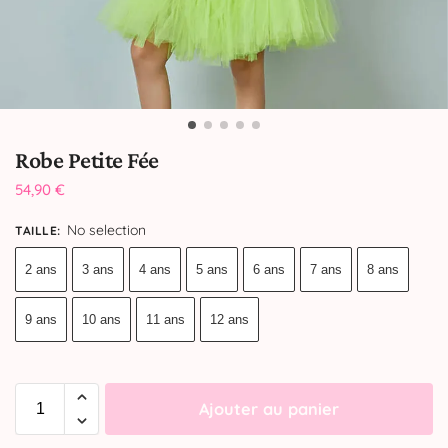
Robe Petite Fée
54,90
€
No selection
TAILLE
:
2 ans
3 ans
4 ans
5 ans
6 ans
7 ans
8 ans
9 ans
10 ans
11 ans
12 ans
Ajouter au panier