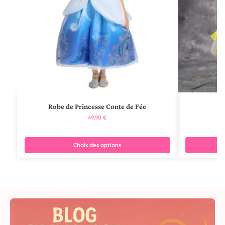
Robe de Princesse Conte de Fée
R
49,90
€
Choix des options