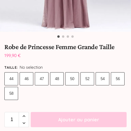
Robe de Princesse Femme Grande Taille
199,90
€
No selection
TAILLE
:
44
46
47
48
50
52
54
56
58
Ajouter au panier