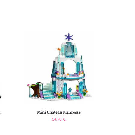
t
Mini Château Princesse
54,90
€