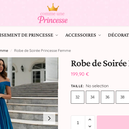
ISEMENT DE PRINCESSE
ACCESSOIRES
DÉCORAT
Femme
Robe de Soirée Princesse Femme
/
Robe de Soirée
199,90
€
No selection
TAILLE
:
32
34
36
38