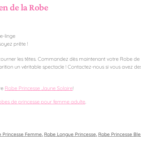
en de la Robe
he-linge
soyez prête !
re tourner les têtes. Commandez dès maintenant votre Robe de
arition un véritable spectacle ! Contactez-nous si vous avez d
re
Robe Princesse Jaune Solaire
!
obes de princesse pour femme adulte
.
e Princesse Femme
,
Robe Longue Princesse​
,
Robe Princesse Bl