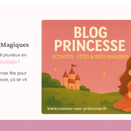
s Magiques
i pluvieux en
rincesses
!
raie fée pour
sse, ça se vit