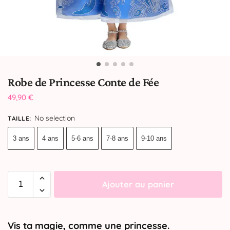
Robe de Princesse Conte de Fée
49,90
€
No selection
TAILLE
:
3 ans
4 ans
5-6 ans
7-8 ans
9-10 ans
Ajouter au panier
Vis ta magie, comme une princesse.