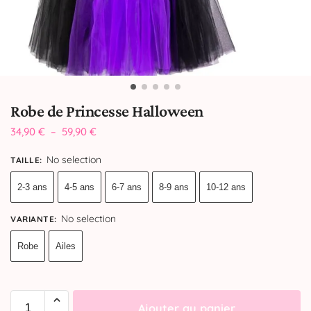
Robe de Princesse Halloween
34,90
€
–
59,90
€
No selection
TAILLE
:
2-3 ans
4-5 ans
6-7 ans
8-9 ans
10-12 ans
No selection
VARIANTE
:
Robe
Ailes
Ajouter au panier