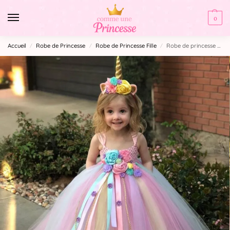
0
Accueil
Robe de Princesse
Robe de Princesse Fille
Robe de princesse Licorne
/
/
/