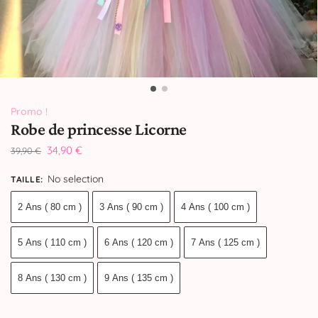
Promo !
Robe de princesse Licorne
34,90
€
39,90
€
No selection
TAILLE
:
2 Ans ( 80 cm )
3 Ans ( 90 cm )
4 Ans ( 100 cm )
5 Ans ( 110 cm )
6 Ans ( 120 cm )
7 Ans ( 125 cm )
8 Ans ( 130 cm )
9 Ans ( 135 cm )