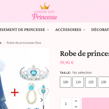
ISEMENT DE PRINCESSE
ACCESSOIRES
DÉCORAT
e
Robe de princesses Elsa
/
Robe de prince
39,90
€
No selection
TAILLE
:
100
110
120
130