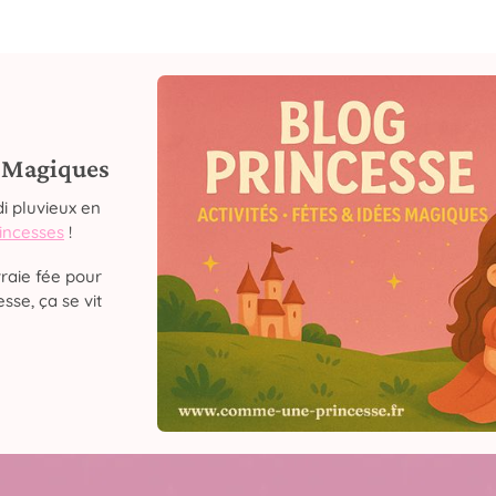
s Magiques
i pluvieux en
rincesses
!
raie fée pour
sse, ça se vit