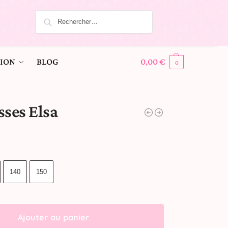
ION
BLOG
0,00
€
0
sses Elsa
140
150
Ajouter au panier