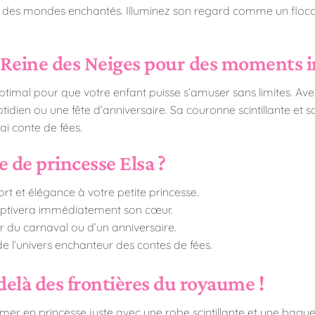
e des mondes enchantés. Illuminez son regard comme un flocon 
 Reine des Neiges pour des moments in
optimal pour que votre enfant puisse s’amuser sans limites. Avec
otidien ou une fête d’anniversaire. Sa couronne scintillante et
ai conte de fées.
 de princesse Elsa ?
t et élégance à votre petite princesse.
captivera immédiatement son cœur.
ar du carnaval ou d’un anniversaire.
 de l’univers enchanteur des contes de fées.
delà des frontières du royaume !
ormer en princesse juste avec une robe scintillante et une bagu