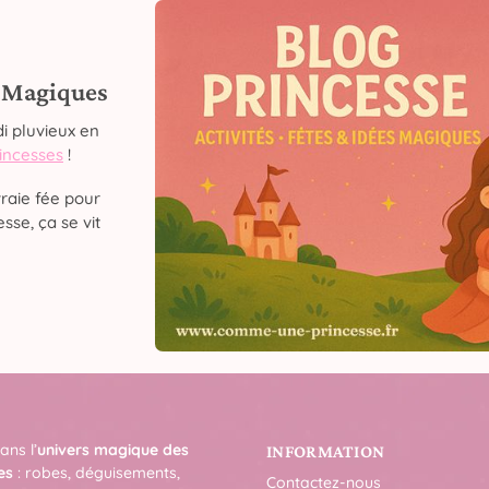
s Magiques
i pluvieux en
rincesses
!
raie fée pour
sse, ça se vit
ans l’
univers magique des
INFORMATION
es
: robes, déguisements,
Contactez-nous