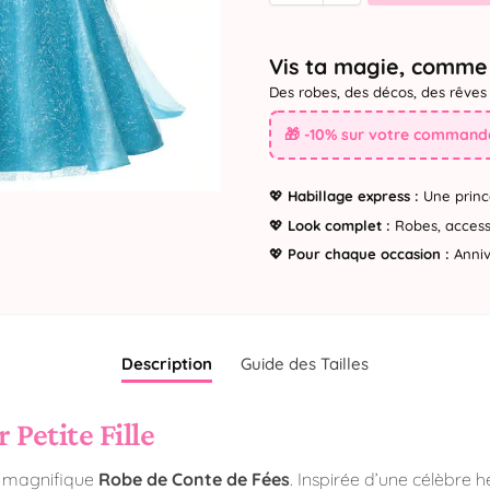
Vis ta magie, comme 
Des robes, des décos, des rêves 
🎁 -10% sur votre commande
💖
Habillage express :
Une princ
💖
Look complet :
Robes, accesso
💖
Pour chaque occasion :
Annive
Description
Guide des Tailles
Petite Fille
e magnifique
Robe de Conte de Fées
. Inspirée d’une célèbre h