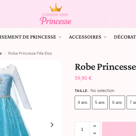
ISEMENT DE PRINCESSE
ACCESSOIRES
DÉCORAT
e
Robe Princesse Fille Elsa
/
Robe Princesse 
59,90
€
No selection
TAILLE
:
4 ans
5 ans
6 ans
7 a