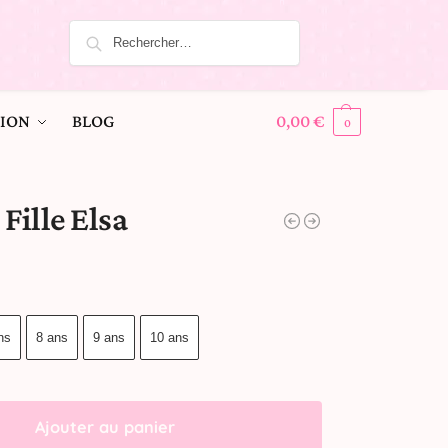
ION
BLOG
0,00
€
0
Fille Elsa
ns
8 ans
9 ans
10 ans
Ajouter au panier