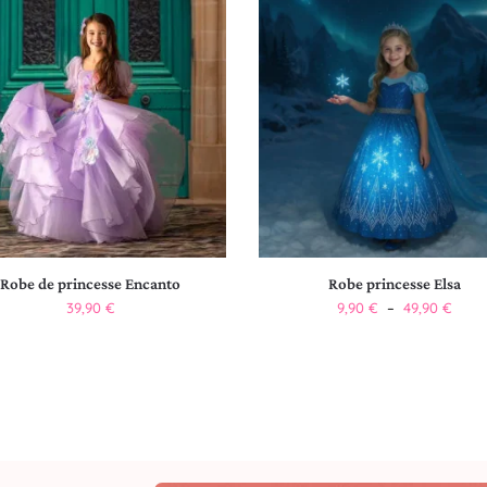
Robe de princesse Encanto
Robe princesse Elsa
39,90
€
9,90
€
–
49,90
€