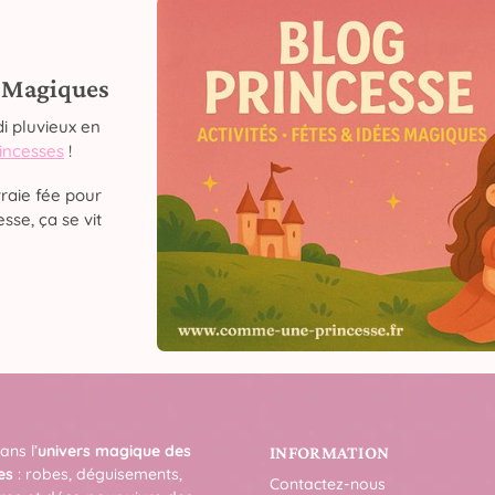
s Magiques
i pluvieux en
rincesses
!
raie fée pour
sse, ça se vit
ans l’
univers magique des
INFORMATION
es
: robes, déguisements,
Contactez-nous