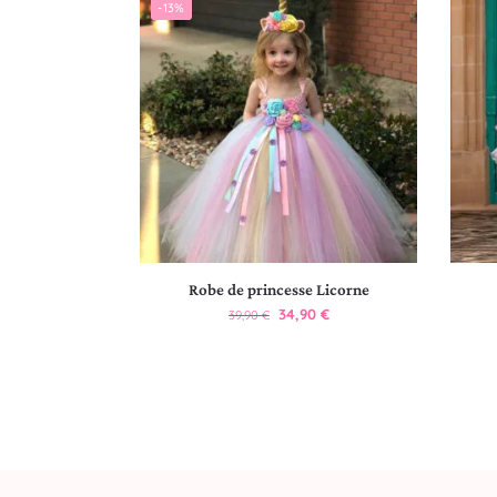
-13%
Robe de princesse Licorne
34,90
€
39,90
€