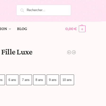
ION
BLOG
0,00
€
0
 Fille Luxe
ns
6 ans
7 ans
8 ans
9 ans
10 ans