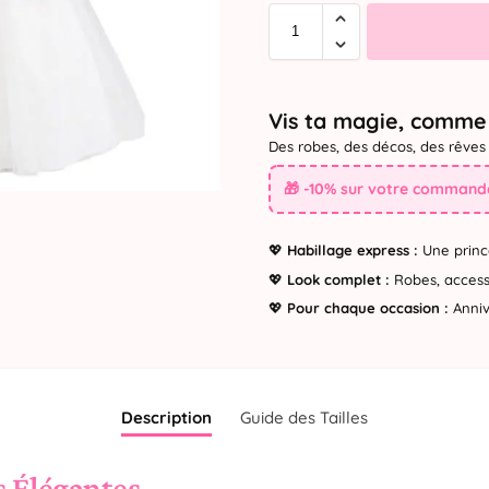
Vis ta magie, comme 
Des robes, des décos, des rêves 
🎁 -10% sur votre commande
💖
Habillage express :
Une princ
💖
Look complet :
Robes, accesso
💖
Pour chaque occasion :
Annive
Description
Guide des Tailles
s Élégantes