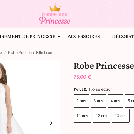
ISEMENT DE PRINCESSE
ACCESSOIRES
DÉCORAT
e
Robe Princesse Fille Luxe
/
Robe Princesse
75,00
€
No selection
TAILLE
:
2 ans
3 ans
4 ans
5 a
11 ans
12 ans
13 ans