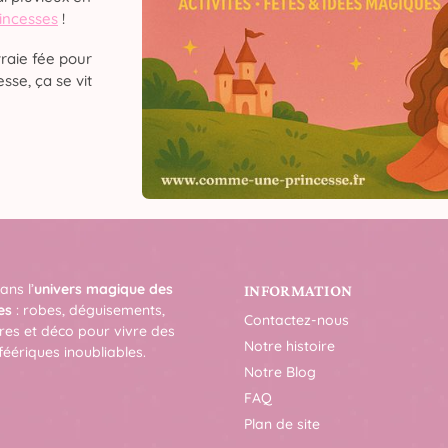
rincesses
!
raie fée pour
sse, ça se vit
ans l’
univers magique des
INFORMATION
es
: robes, déguisements,
Contactez-nous
res et déco pour vivre des
Notre histoire
féériques inoubliables.
Notre Blog
FAQ
Plan de site