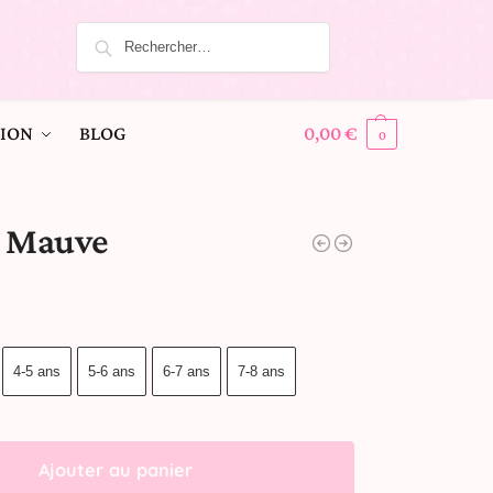
ION
BLOG
0,00
€
0
e Mauve
4-5 ans
5-6 ans
6-7 ans
7-8 ans
Ajouter au panier