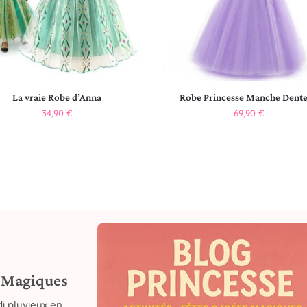
La vraie Robe d’Anna
Robe Princesse Manche Dente
34,90
€
69,90
€
s Magiques
i pluvieux en