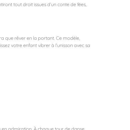
ont tout droit issues d’un conte de fées,
rra que rêver en la portant. Ce modèle,
ssez votre enfant vibrer à l’unisson avec sa
es en admiration. À chaque tour de danse,