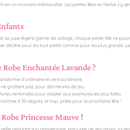
t en un moment mémorable. Les petites fées en herbe s’y sentir
Enfants
et sa jupe légère garnie de voilage, chaque petite fille ne pou
 se décline pour les tout-petits comme pour les plus grands. Lai
e Robe Enchantée Lavande ?
ransforme d’ordinaire en extraordinaire.
 ne grattent pas, pour des heures de jeu.
ures renforcées pour résister aux aventures les plus folles.
machine à 30 degrés, et hop, prête pour la prochaine fête !
a Robe Princesse Mauve !
merveille pendant son anniversaire, entourée de ses amies, tout