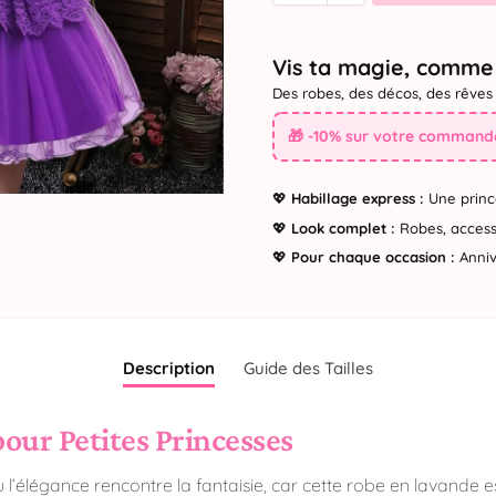
Vis ta magie, comme 
Des robes, des décos, des rêves 
🎁 -10% sur votre commande
💖
Habillage express :
Une princ
💖
Look complet :
Robes, accesso
💖
Pour chaque occasion :
Annive
Description
Guide des Tailles
ur Petites Princesses
l’élégance rencontre la fantaisie, car cette robe en lavande 