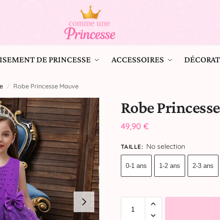
ISEMENT DE PRINCESSE
ACCESSOIRES
DÉCORAT
e
Robe Princesse Mauve
/
Robe Princess
49,90
€
No selection
TAILLE
:
0-1 ans
1-2 ans
2-3 ans