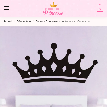
0
Accueil
Décoration
Stickers Princesse
Autocollant Couronne
/
/
/