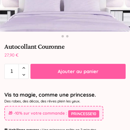
Autocollant Couronne
27,90
€
Ajouter au panier
Vis ta magie, comme une princesse.
Des robes, des décos, des rêves plein les yeux.
🎁 -10% sur votre commande :
PRINCESSE10
💖
Habillage express :
Une princesse prête en 2 minutes