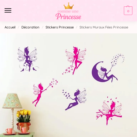
0
Accueil
Décoration
Stickers Princesse
Stickers Muraux Fées Princesse
/
/
/