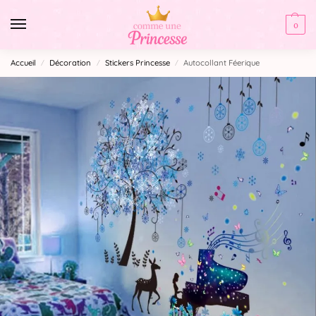
0
Accueil
Décoration
Stickers Princesse
Autocollant Féerique
/
/
/