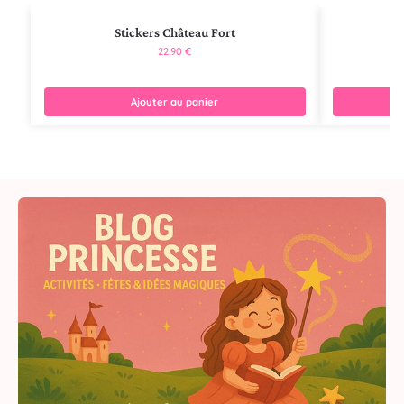
Stickers Château Fort
St
22,90
€
Ajouter au panier