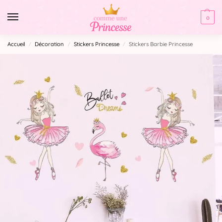
0
Accueil
Décoration
Stickers Princesse
Stickers Barbie Princesse
/
/
/