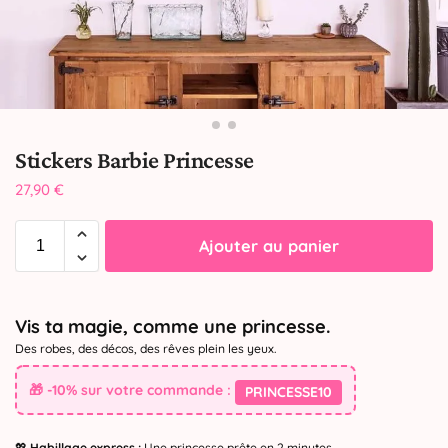
Stickers Barbie Princesse
27,90
€
Ajouter au panier
Vis ta magie, comme une princesse.
Des robes, des décos, des rêves plein les yeux.
🎁 -10% sur votre commande :
PRINCESSE10
💖
Habillage express :
Une princesse prête en 2 minutes