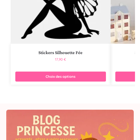
Stickers Silhouette Fée
St
17,90
€
Choix des options