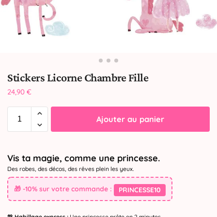
Stickers Licorne Chambre Fille
24,90
€
Ajouter au panier
Vis ta magie, comme une princesse.
Des robes, des décos, des rêves plein les yeux.
🎁 -10% sur votre commande :
PRINCESSE10
💖
Habillage express :
Une princesse prête en 2 minutes