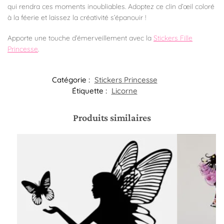
qui rendra ces moments inoubliables. Adoptez ce clin d’œil coloré
à la féerie et laissez la créativité s’épanouir !
Apporte une touche d’émerveillement avec la
Stickers Fille
Princesse
.
Catégorie :
Stickers Princesse
Étiquette :
Licorne
Produits similaires