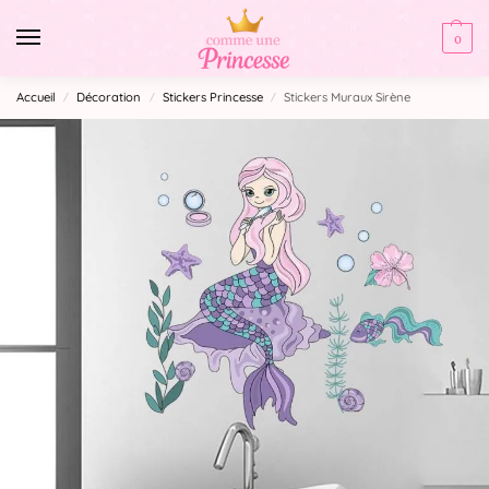
0
Accueil
Décoration
Stickers Princesse
Stickers Muraux Sirène
/
/
/