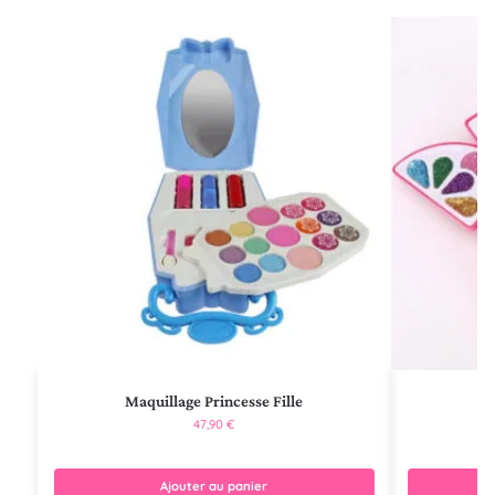
Maquillage Princesse Fille
Ma
47,90
€
Ajouter au panier