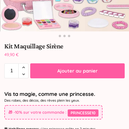
Kit Maquillage Sirène
49,90
€
Ajouter au panier
Vis ta magie, comme une princesse.
Des robes, des décos, des rêves plein les yeux.
🎁 -10% sur votre commande :
PRINCESSE10
💖
Habillage express :
Une princesse prête en 2 minutes