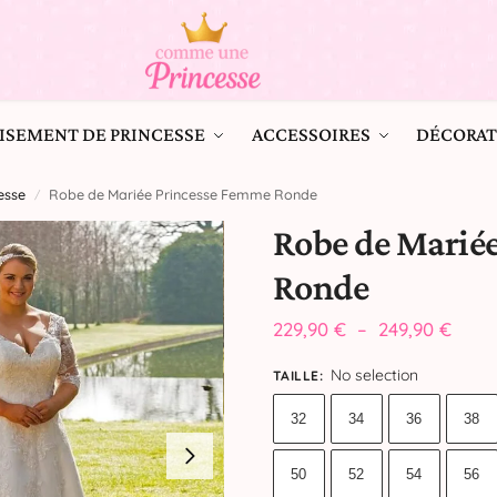
ISEMENT DE PRINCESSE
ACCESSOIRES
DÉCORAT
esse
Robe de Mariée Princesse Femme Ronde
/
Robe de Marié
Ronde
229,90
€
–
249,90
€
No selection
TAILLE
:
32
34
36
38
50
52
54
56