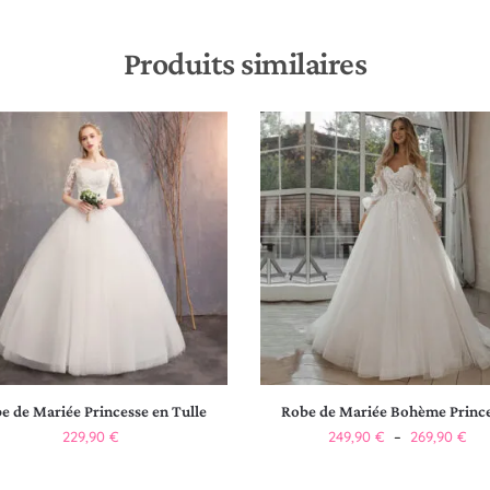
Produits similaires
e de Mariée Princesse en Tulle
Robe de Mariée Bohème Princ
229,90
€
249,90
€
–
269,90
€