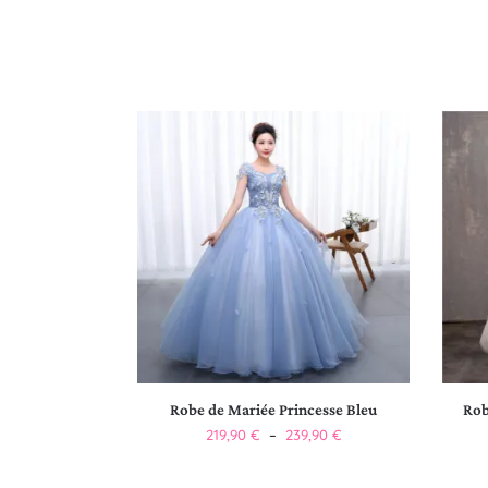
Robe de Mariée Princesse Bleu
Rob
219,90
€
–
239,90
€