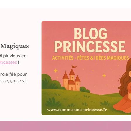
s Magiques
i pluvieux en
rincesses
!
raie fée pour
sse, ça se vit