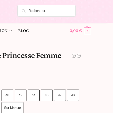
ION
BLOG
0,00
€
0
e Princesse Femme
40
42
44
46
47
48
Sur Mesure