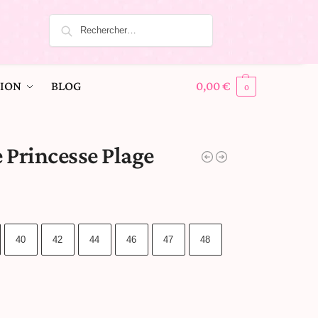
ION
BLOG
0,00
€
0
 Princesse Plage
40
42
44
46
47
48