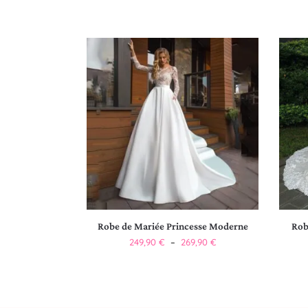
Robe de Mariée Princesse Moderne
Rob
249,90
€
–
269,90
€