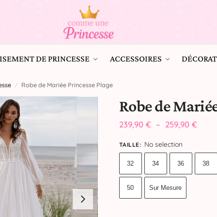
ISEMENT DE PRINCESSE
ACCESSOIRES
DÉCORAT
esse
Robe de Mariée Princesse Plage
/
Robe de Mariée
239,90
€
–
259,90
€
No selection
TAILLE
:
32
34
36
38
50
Sur Mesure