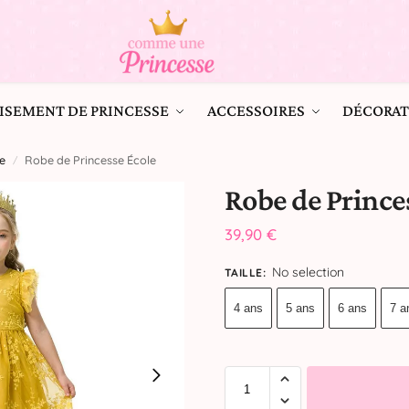
ISEMENT DE PRINCESSE
ACCESSOIRES
DÉCORAT
e
Robe de Princesse École
/
Robe de Prince
39,90
€
No selection
TAILLE
:
4 ans
5 ans
6 ans
7 a