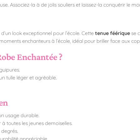
se. Associez-la à de jolis souliers et laissez-la conquérir le 
e
ion d’un look exceptionnel pour l’école. Cette
tenue féérique
se c
moments enchanteurs à l’école, idéal pour briller face aux cop
Robe Enchantée ?
guipures.
 tulle léger et agréable.
ien
 un usage durable.
ir à toutes les jeunes demoiselles.
0 degrés.
urabilité appréciable.