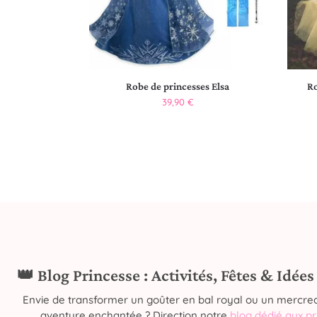
Robe de princesses Elsa
Ro
39,90
€
👑 Blog Princesse : Activités, Fêtes & Idée
Envie de transformer un goûter en bal royal ou un mercred
aventure enchantée ? Direction notre
blog dédié aux p