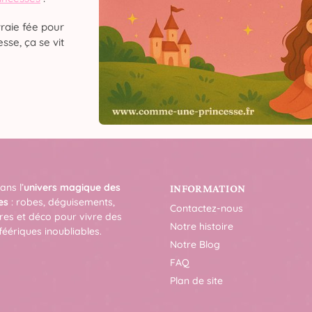
raie fée pour
sse, ça se vit
ans l’
univers magique des
INFORMATION
es
: robes, déguisements,
Contactez-nous
res et déco pour vivre des
Notre histoire
féériques inoubliables.
Notre Blog
FAQ
Plan de site