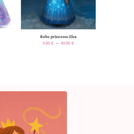
Robe princesse Elsa
9,90
€
–
49,90
€