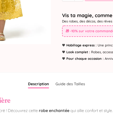
Vis ta magie, comme 
Des robes, des décos, des rêves 
🎁 -10% sur votre commande
💖
Habillage express :
Une princ
💖
Look complet :
Robes, accesso
💖
Pour chaque occasion :
Annive
Description
Guide des Tailles
ière
récré ! Découvrez cette
robe enchantée
qui allie confort et styl