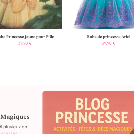
be Princesse Jaune pour Fille
Robe de princesse Ariel
39,90
€
39,90
€
s Magiques
i pluvieux en
rincesses
!