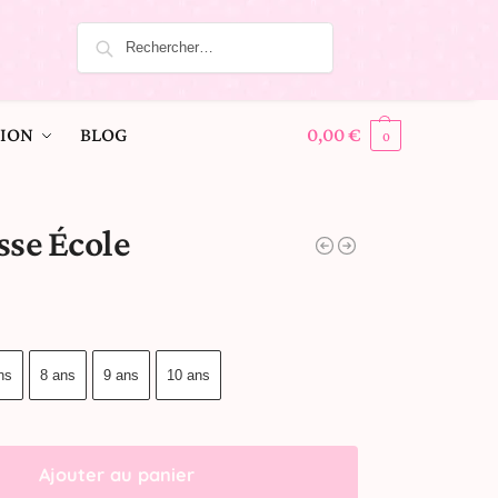
ION
BLOG
0,00
€
0
sse École
ns
8 ans
9 ans
10 ans
Ajouter au panier