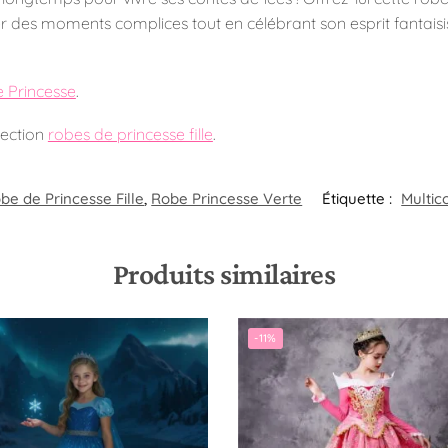
er des moments complices tout en célébrant son esprit fantaisis
e Princesse
.
lection
robes de princesse fille
.
be de Princesse Fille
,
Robe Princesse Verte
Étiquette :
Multic
Produits similaires
-11%