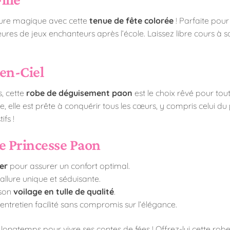
ture magique avec cette
tenue de fête colorée
! Parfaite pou
heures de jeux enchanteurs après l’école. Laissez libre cours
en-Ciel
s, cette
robe de déguisement paon
est le choix rêvé pour tou
 elle est prête à conquérir tous les cœurs, y compris celui du p
fs !
e Princesse Paon
er
pour assurer un confort optimal.
 allure unique et séduisante.
 son
voilage en tulle de qualité
.
tretien facilité sans compromis sur l’élégance.
longtemps pour vivre ses contes de fées ! Offrez-lui cette robe