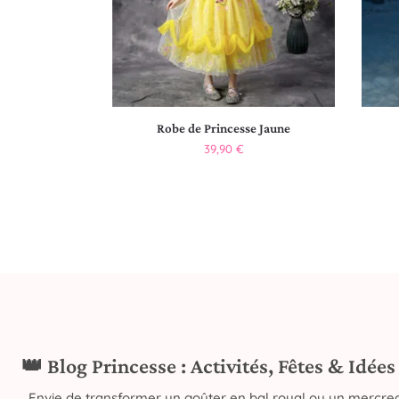
Robe de Princesse Jaune
39,90
€
👑 Blog Princesse : Activités, Fêtes & Idée
Envie de transformer un goûter en bal royal ou un mercred