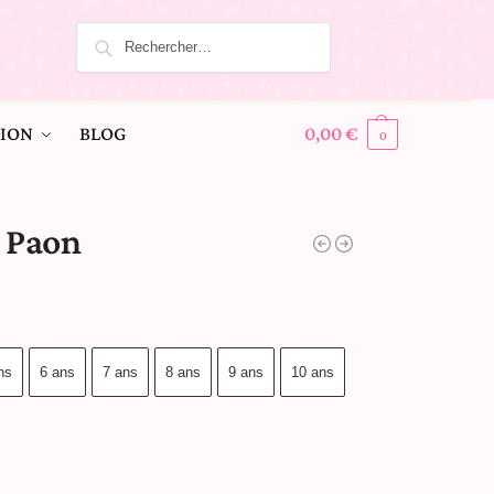
ION
BLOG
0,00
€
0
e Paon
ns
6 ans
7 ans
8 ans
9 ans
10 ans