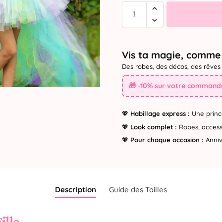
Vis ta magie, comme 
Des robes, des décos, des rêves 
🎁 -10% sur votre commande
💖
Habillage express :
Une princ
💖
Look complet :
Robes, accesso
💖
Pour chaque occasion :
Annive
Description
Guide des Tailles
ille