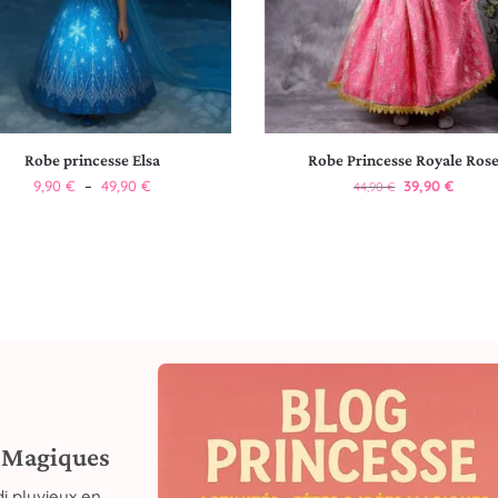
Robe princesse Elsa
Robe Princesse Royale Ros
9,90
€
–
49,90
€
39,90
€
44,90
€
s Magiques
i pluvieux en