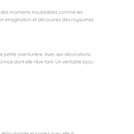
r des moments inoubliables comme les
 à son imagination et découvrez des royaumes
te petite aventurière. Avec ses décorations
rince dont elle rêve tant. Un véritable bijou
 éblouissante et partez avec elle à