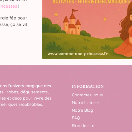
rincesses
!
raie fée pour
sse, ça se vit
ans l’
univers magique des
INFORMATION
es
: robes, déguisements,
Contactez-nous
res et déco pour vivre des
Notre histoire
féériques inoubliables.
Notre Blog
FAQ
Plan de site