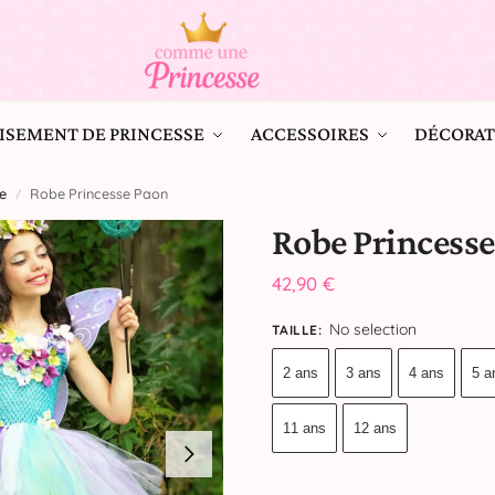
ISEMENT DE PRINCESSE
ACCESSOIRES
DÉCORAT
e
Robe Princesse Paon
/
Robe Princess
42,90
€
No selection
TAILLE
:
2 ans
3 ans
4 ans
5 a
11 ans
12 ans