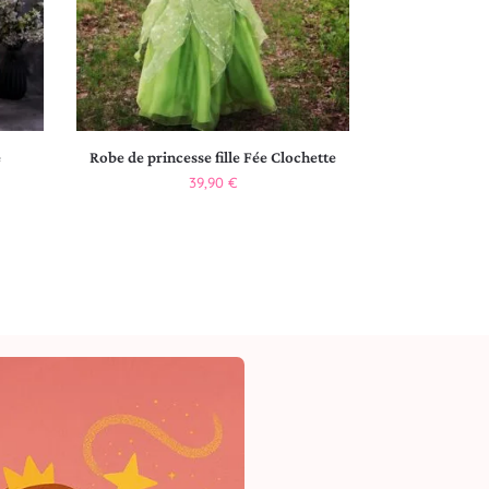
e
Robe de princesse fille Fée Clochette
39,90
€