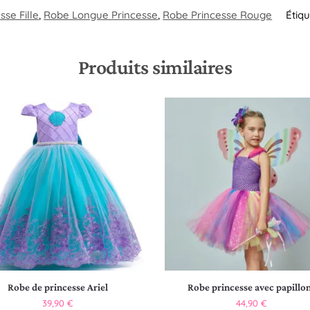
se Fille
,
Robe Longue Princesse​
,
Robe Princesse Rouge
Étiqu
Produits similaires
Robe de princesse Ariel
Robe princesse avec papillo
39,90
€
44,90
€