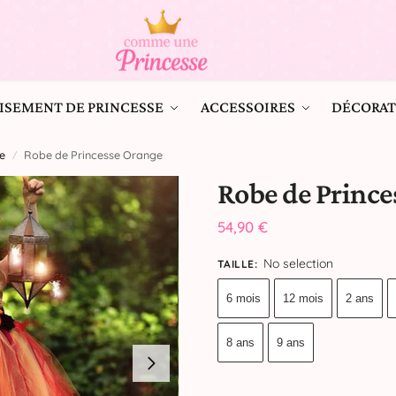
ISEMENT DE PRINCESSE
ACCESSOIRES
DÉCORAT
e
Robe de Princesse Orange
/
Robe de Prince
54,90
€
No selection
TAILLE
:
6 mois
12 mois
2 ans
8 ans
9 ans