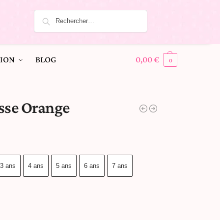
ION
BLOG
0,00
€
0
sse Orange
3 ans
4 ans
5 ans
6 ans
7 ans