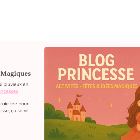
s Magiques
i pluvieux en
rincesses
!
raie fée pour
sse, ça se vit