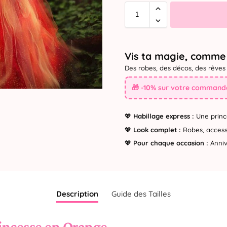
Vis ta magie, comme 
Des robes, des décos, des rêves 
🎁 -10% sur votre commande
💖
Habillage express :
Une princ
💖
Look complet :
Robes, accesso
💖
Pour chaque occasion :
Annive
Description
Guide des Tailles
incesse en Orange