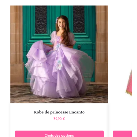
Robe de princesse Encanto
R
39,90
€
Choix des options