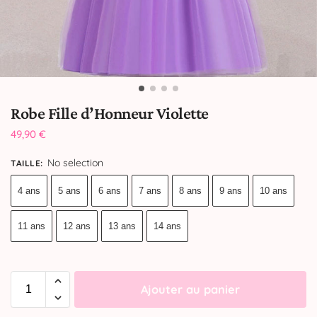
Robe Fille d’Honneur Violette
49,90
€
No selection
TAILLE
:
4 ans
5 ans
6 ans
7 ans
8 ans
9 ans
10 ans
11 ans
12 ans
13 ans
14 ans
Ajouter au panier