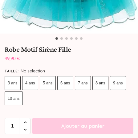
Robe Motif Sirène Fille
49,90
€
No selection
TAILLE
:
3 ans
4 ans
5 ans
6 ans
7 ans
8 ans
9 ans
10 ans
Ajouter au panier