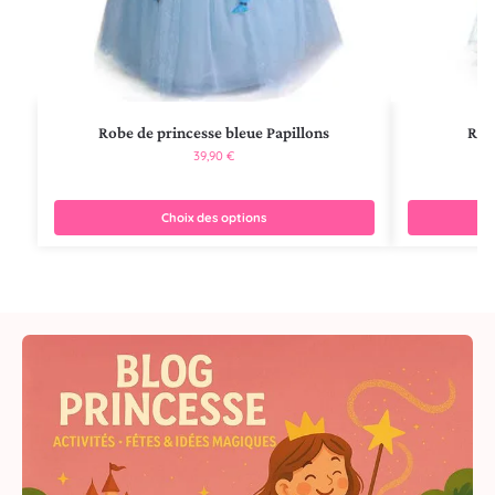
Robe de princesse bleue Papillons
Rob
39,90
€
Choix des options