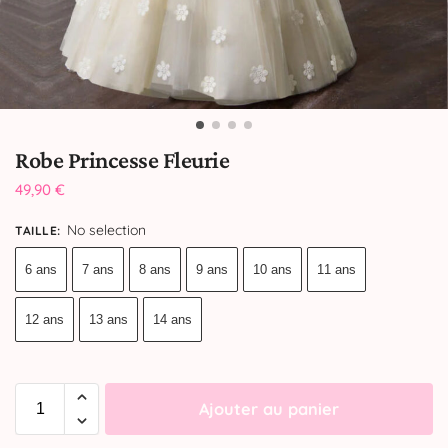
Robe Princesse Fleurie
49,90
€
No selection
TAILLE
:
6 ans
7 ans
8 ans
9 ans
10 ans
11 ans
12 ans
13 ans
14 ans
Ajouter au panier