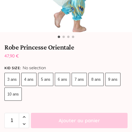
Robe Princesse Orientale
47,90
€
No selection
KID SIZE
:
3 ans
4 ans
5 ans
6 ans
7 ans
8 ans
9 ans
10 ans
Ajouter au panier