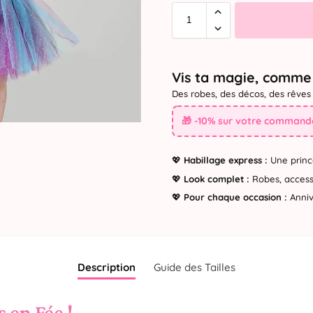
Vis ta magie, comme 
Des robes, des décos, des rêves 
🎁 -10% sur votre commande
💖
Habillage express :
Une princ
💖
Look complet :
Robes, accesso
💖
Pour chaque occasion :
Annive
Description
Guide des Tailles
s en Fée !