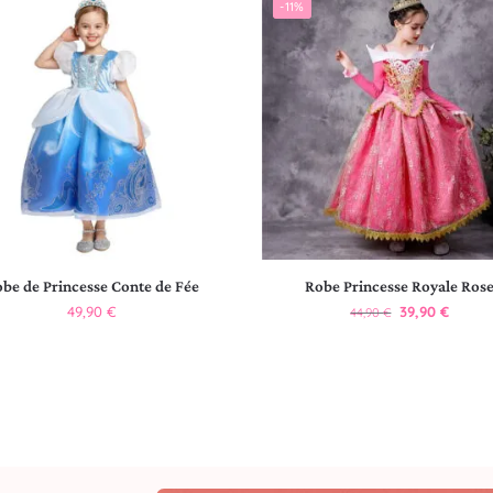
-11%
be de Princesse Conte de Fée
Robe Princesse Royale Ros
49,90
€
39,90
€
44,90
€