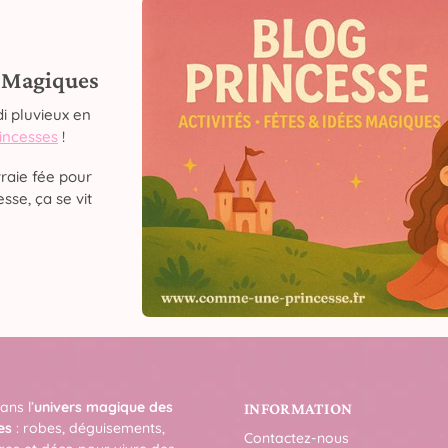
s Magiques
i pluvieux en
rincesses
!
raie fée pour
sse, ça se vit
ans l’
univers magique des
INFORMATION
es
: robes, déguisements,
Contactez-nous