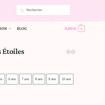
ION
BLOG
0,00
€
0
 Étoiles
ns
6 ans
7 ans
8 ans
9 ans
10 ans