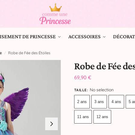
ISEMENT DE PRINCESSE
ACCESSOIRES
DÉCORAT
e
Robe de Fée des Étoiles
/
Robe de Fée des
69,90
€
No selection
TAILLE
:
2 ans
3 ans
4 ans
5 a
11 ans
12 ans