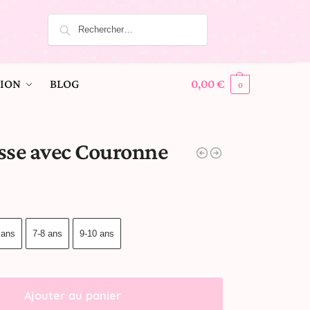
ION
BLOG
0,00
€
0
sse avec Couronne
 ans
7-8 ans
9-10 ans
Ajouter au panier