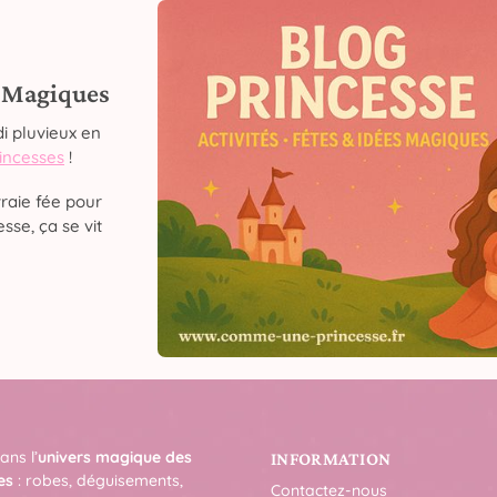
s Magiques
i pluvieux en
rincesses
!
raie fée pour
sse, ça se vit
ans l’
univers magique des
INFORMATION
es
: robes, déguisements,
Contactez-nous