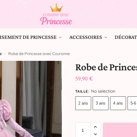
ISEMENT DE PRINCESSE
ACCESSOIRES
DÉCORAT
e
Robe de Princesse avec Couronne
/
Robe de Prince
59,90
€
No selection
TAILLE
:
2 ans
3 ans
4 ans
5-6