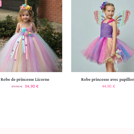
Robe de princesse Licorne
Robe princesse avec papillo
34,90
€
44,90
€
39,90
€