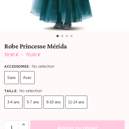
Robe Princesse Mérida
39,90
€
–
70,00
€
No selection
ACCESSOIRES
:
Sans
Avec
No selection
TAILLE
:
3-4 ans
5-7 ans
8-10 ans
11-14 ans
Ajouter au panier