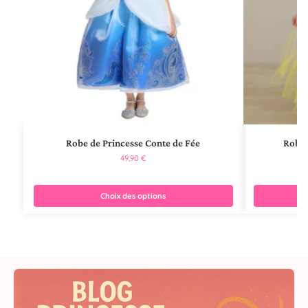
Robe de Princesse Conte de Fée
Robe 
49,90
€
Choix des options