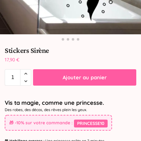
Stickers Sirène
17,90
€
Ajouter au panier
Vis ta magie, comme une princesse.
Des robes, des décos, des rêves plein les yeux.
🎁 -10% sur votre commande :
PRINCESSE10
💖
Habillage express :
Une princesse prête en 2 minutes