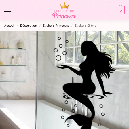
0
Accueil
Décoration
Stickers Princesse
Stickers Sirène
/
/
/