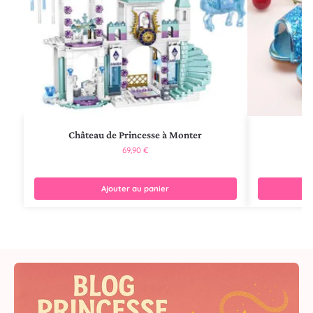
Château de Princesse à Monter
Ch
69,90
€
Ajouter au panier