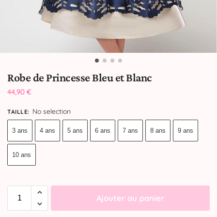
Robe de Princesse Bleu et Blanc
44,90
€
No selection
TAILLE
:
3 ans
4 ans
5 ans
6 ans
7 ans
8 ans
9 ans
10 ans
Ajouter au panier