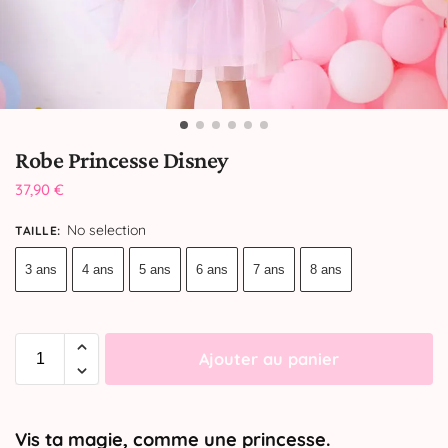
Robe Princesse Disney
37,90
€
No selection
TAILLE
:
3 ans
4 ans
5 ans
6 ans
7 ans
8 ans
Ajouter au panier
Vis ta magie, comme une princesse.