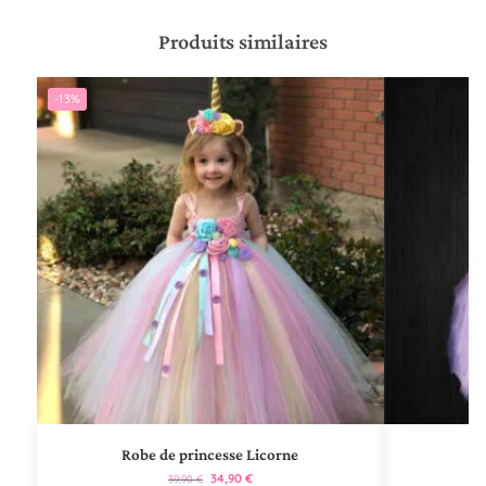
Produits similaires
-13%
Robe de princesse Licorne
R
34,90
€
39,90
€