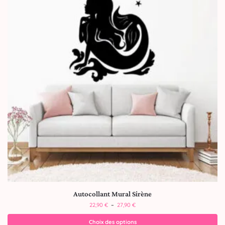
Autocollant Mural Sirène
22,90
€
–
27,90
€
Choix des options