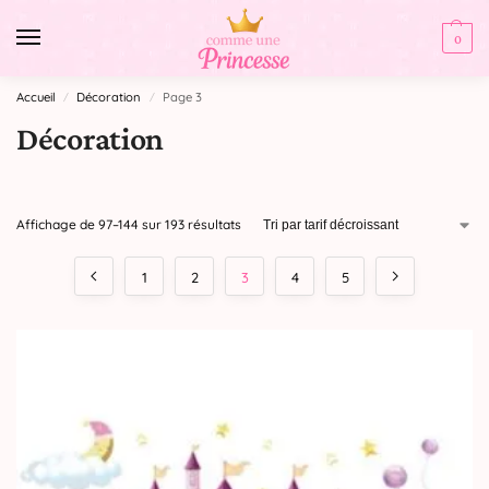
0
Accueil
Décoration
Page 3
/
/
Décoration
Affichage de 97–144 sur 193 résultats
1
2
3
4
5